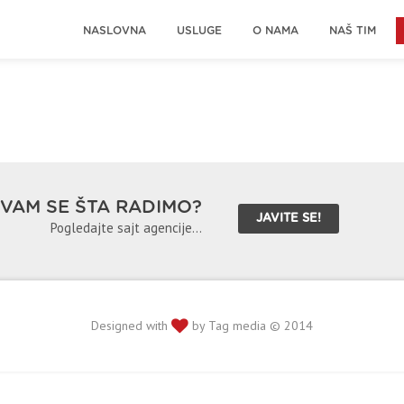
NASLOVNA
USLUGE
O NAMA
NAŠ TIM
 VAM SE ŠTA RADIMO?
JAVITE SE!
Pogledajte sajt agencije...
Designed with
by Tag media © 2014