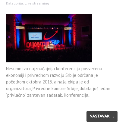
Kategorija:
Live streaming
Nesumnjivo najznačajnija konferencija posvećena
ekonomiji i privrednom razvoju Srbije održana je
početkom oktobra 2013. a naša ekipa je od
organizatora, Privredne komore Srbije, dobila još jedan
“privlačno” zahtevan zadatak. Konferencija…
NASTAVAK →