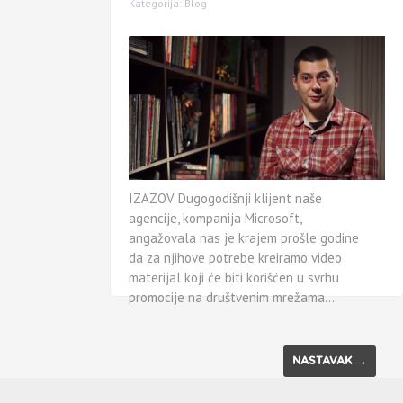
Kategorija:
Blog
IZAZOV Dugogodišnji klijent naše
agencije, kompanija Microsoft,
angažovala nas je krajem prošle godine
da za njihove potrebe kreiramo video
materijal koji će biti korišćen u svrhu
promocije na društvenim mrežama…
NASTAVAK →