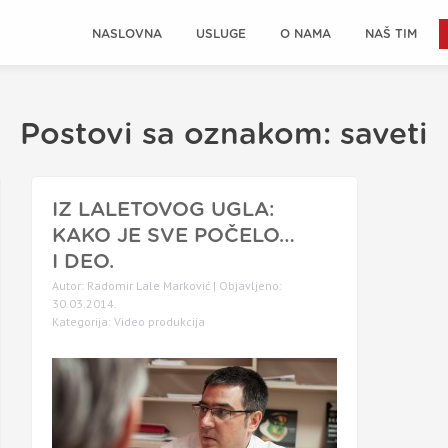
NASLOVNA
USLUGE
O NAMA
NAŠ TIM
Postovi sa oznakom: saveti
IZ LALETOVOG UGLA:
KAKO JE SVE POČELO…
I DEO.
Autor: Radomir Lale Marković | Objavljeno:
30.03.2014.
Kategorija:
Video produkcija