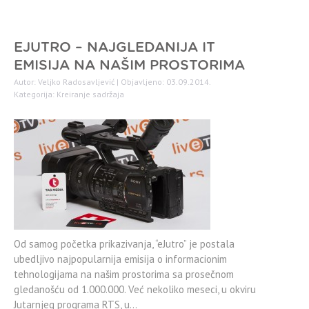
EJUTRO – NAJGLEDANIJA IT
EMISIJA NA NAŠIM PROSTORIMA
Autor: Veljko Radosavljević | Objavljeno: 03.09.2014.
Kategorija:
Kreiranje sadržaja
Od samog početka prikazivanja, “eJutro” je postala
ubedljivo najpopularnija emisija o informacionim
tehnologijama na našim prostorima sa prosečnom
gledanošću od 1.000.000. Već nekoliko meseci, u okviru
Jutarnjeg programa RTS, u…