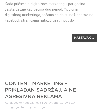
Kada pričamo o digitalnom marketingu, par godina
zaista deluje kao veoma dug period. Mi, pioniri
digitalnog marketinga, sećamo se da su naši postovi na
Facebook stranicama nalazili viralni put do…
NASTAVAK →
CONTENT MARKETING –
PRIKLADAN SADRŽAJ, A NE
AGRESIVNA REKLAMA
Autor: Veljko Radosavljević | Objavljeno: 12.09.2014.
Kategorija:
Kreiranje sadržaja