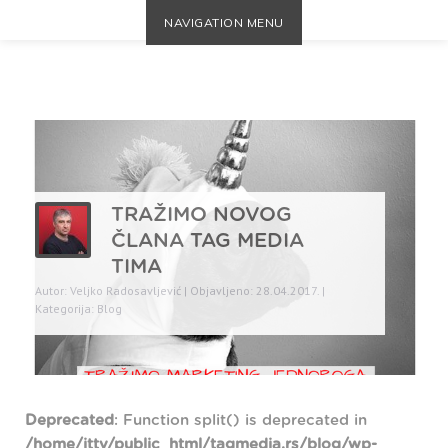
NAVIGATION MENU
TRAŽIMO NOVOG
ČLANA TAG MEDIA
TIMA
Autor: Veljko Radosavljević | Objavljeno: 28.04.2017. |
Kategorija:
Blog
Deprecated
: Function split() is deprecated in
/home/ittv/public_html/tagmedia.rs/blog/wp-