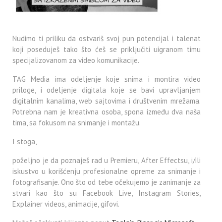
Nudimo ti priliku da ostvariš svoj pun potencijal i talenat
koji poseduješ tako što ćeš se priključiti uigranom timu
specijalizovanom za video komunikacije.
TAG Media ima odeljenje koje snima i montira video
priloge, i odeljenje digitala koje se bavi upravljanjem
digitalnim kanalima, web sajtovima i društvenim mrežama.
Potrebna nam je kreativna osoba, spona između dva naša
tima, sa fokusom na snimanje i montažu.
I stoga,
poželjno je da poznaješ rad u Premieru, After Effectsu, i/ili
iskustvo u korišćenju profesionalne opreme za snimanje i
fotografisanje. Ono što od tebe očekujemo je zanimanje za
stvari kao što su Facebook Live, Instagram Stories,
Explainer videos, animacije, gifovi.