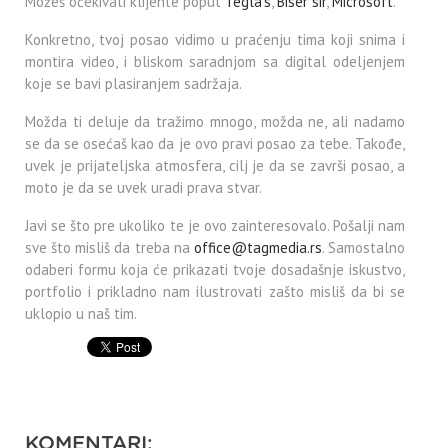
Možeš očekivati klijente poput
Tegla’s
,
Biser sir
,
Microsoft
.
Konkretno, tvoj posao vidimo u praćenju tima koji snima i
montira video, i bliskom saradnjom sa digital odeljenjem
koje se bavi plasiranjem sadržaja.
Možda ti deluje da tražimo mnogo, možda ne, ali nadamo
se da se osećaš kao da je ovo pravi posao za tebe. Takođe,
uvek je prijateljska atmosfera, cilj je da se završi posao, a
moto je da se uvek uradi prava stvar.
Javi se što pre ukoliko te je ovo zainteresovalo. Pošalji nam
sve što misliš da treba na
office@tagmedia.rs
. Samostalno
odaberi formu koja će prikazati tvoje dosadašnje iskustvo,
portfolio i prikladno nam ilustrovati zašto misliš da bi se
uklopio u naš tim.
KOMENTARI: