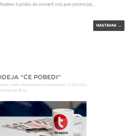
Nudimo ti priliku da ostvariš svoj pun potencijal…
NASTAVAK →
IDEJA ”ĆE POBEDI”
Autor: Veljko Radosavljević | Objavljeno: 22.04.2016.
Kategorija:
Blog