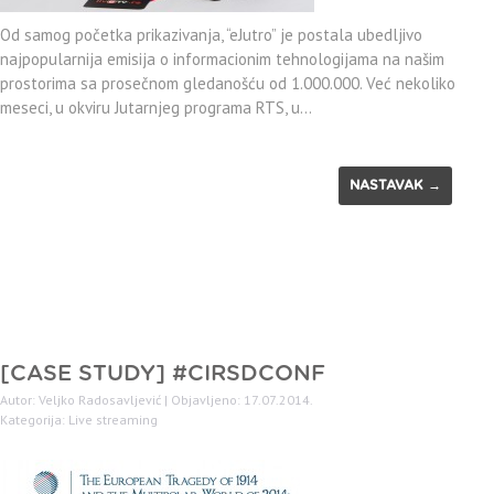
Od samog početka prikazivanja, “eJutro” je postala ubedljivo
najpopularnija emisija o informacionim tehnologijama na našim
prostorima sa prosečnom gledanošću od 1.000.000. Već nekoliko
meseci, u okviru Jutarnjeg programa RTS, u…
NASTAVAK →
[CASE STUDY] #CIRSDCONF
Autor: Veljko Radosavljević | Objavljeno: 17.07.2014.
Kategorija:
Live streaming