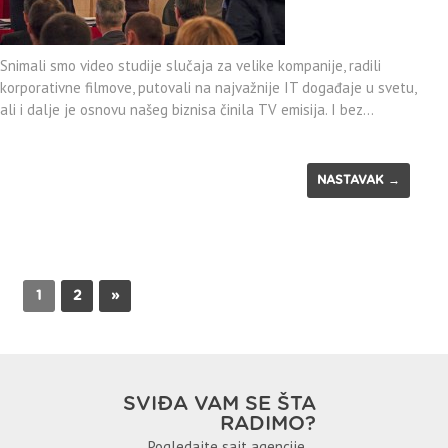
Snimali smo video studije slučaja za velike kompanije, radili
korporativne filmove, putovali na najvažnije IT događaje u svetu,
ali i dalje je osnovu našeg biznisa činila TV emisija. I bez…
NASTAVAK →
1
2
»
SVIĐA VAM SE ŠTA
RADIMO?
Pogledajte sajt agencije...