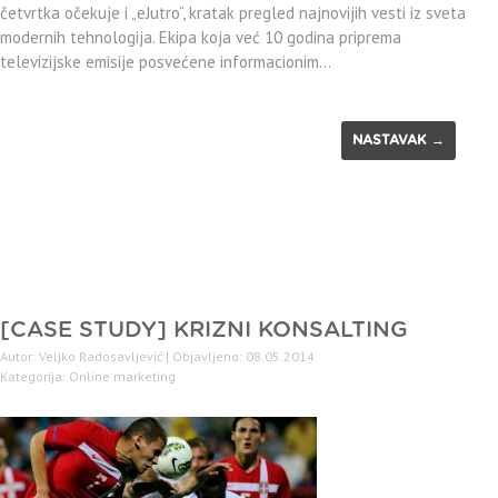
četvrtka očekuje i „eJutro“, kratak pregled najnovijih vesti iz sveta
modernih tehnologija. Ekipa koja već 10 godina priprema
televizijske emisije posvećene informacionim…
NASTAVAK →
[CASE STUDY] KRIZNI KONSALTING
Autor: Veljko Radosavljević | Objavljeno: 08.05.2014.
Kategorija:
Online marketing